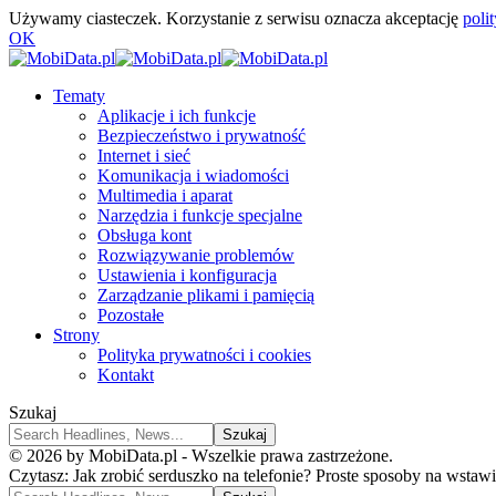
Używamy ciasteczek. Korzystanie z serwisu oznacza akceptację
poli
OK
Tematy
Aplikacje i ich funkcje
Bezpieczeństwo i prywatność
Internet i sieć
Komunikacja i wiadomości
Multimedia i aparat
Narzędzia i funkcje specjalne
Obsługa kont
Rozwiązywanie problemów
Ustawienia i konfiguracja
Zarządzanie plikami i pamięcią
Pozostałe
Strony
Polityka prywatności i cookies
Kontakt
Szukaj
© 2026 by MobiData.pl - Wszelkie prawa zastrzeżone.
Czytasz:
Jak zrobić serduszko na telefonie? Proste sposoby na wstawi