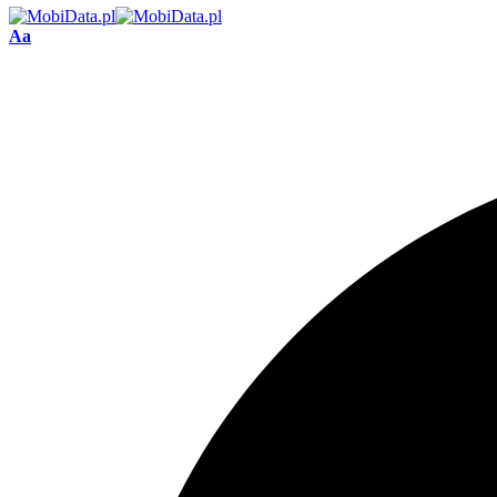
Font
Aa
Resizer