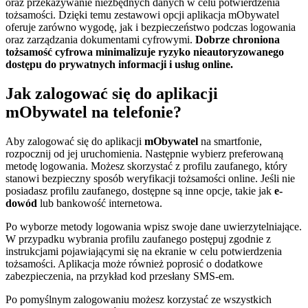
oraz przekazywanie niezbędnych danych w celu potwierdzenia
tożsamości. Dzięki temu zestawowi opcji aplikacja mObywatel
oferuje zarówno wygodę, jak i bezpieczeństwo podczas logowania
oraz zarządzania dokumentami cyfrowymi.
Dobrze chroniona
tożsamość cyfrowa minimalizuje ryzyko nieautoryzowanego
dostępu do prywatnych informacji i usług online.
Jak zalogować się do aplikacji
mObywatel na telefonie?
Aby zalogować się do aplikacji
mObywatel
na smartfonie,
rozpocznij od jej uruchomienia. Następnie wybierz preferowaną
metodę logowania. Możesz skorzystać z profilu zaufanego, który
stanowi bezpieczny sposób weryfikacji tożsamości online. Jeśli nie
posiadasz profilu zaufanego, dostępne są inne opcje, takie jak
e-
dowód
lub bankowość internetowa.
Po wyborze metody logowania wpisz swoje dane uwierzytelniające.
W przypadku wybrania profilu zaufanego postępuj zgodnie z
instrukcjami pojawiającymi się na ekranie w celu potwierdzenia
tożsamości. Aplikacja może również poprosić o dodatkowe
zabezpieczenia, na przykład kod przesłany SMS-em.
Po pomyślnym zalogowaniu możesz korzystać ze wszystkich