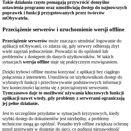
Takie działania często pomagają przywrócić domyślne
ustawienia programu oraz umożliwiają dostęp do najnowszych
poprawek i funkcji przygotowanych przez twórców
mObywatela.
Przeciążenie serwerów i uruchomienie wersji offline
Przeciążenie serwerów
może znacząco utrudniać logowanie do
aplikacji mObywatel, co zdarza się, gdy serwery odbierają zbyt
wiele zapytań jednocześnie. Prowadzi to do opóźnień lub
problemów z dostępem do danych użytkowników. W takich
sytuacjach
wersja offline
staje się praktycznym rozwiązaniem.
Dzięki trybowi offline można korzystać z aplikacji bez ciągłego
połączenia z internetem. Umożliwia on użytkownikom dostęp do
wybranych funkcji i przechowywanie podstawowych informacji
bez konieczności łączenia się z przeciążonymi serwerami.
Tymczasowo daje to możliwość używania kluczowych funkcji
aplikacji nawet wtedy, gdy problemy z serwerami ograniczają
jej pełne działanie.
Jest to szczególnie przydatne w sytuacjach kryzysowych, kiedy
szybki dostęp do dokumentów jest niezbędny, a problemy
techniczne mogą go opóźnić. Ponadto tryb offline zwiększa ochronę
przed przerwami w dostępie do sieci, co podnosi niezawodność