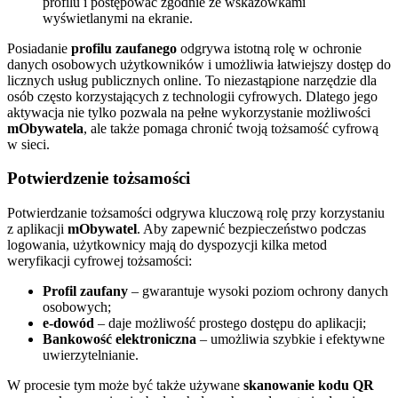
profilu i postępować zgodnie ze wskazówkami
wyświetlanymi na ekranie.
Posiadanie
profilu zaufanego
odgrywa istotną rolę w ochronie
danych osobowych użytkowników i umożliwia łatwiejszy dostęp do
licznych usług publicznych online. To niezastąpione narzędzie dla
osób często korzystających z technologii cyfrowych. Dlatego jego
aktywacja nie tylko pozwala na pełne wykorzystanie możliwości
mObywatela
, ale także pomaga chronić twoją tożsamość cyfrową
w sieci.
Potwierdzenie tożsamości
Potwierdzanie tożsamości odgrywa kluczową rolę przy korzystaniu
z aplikacji
mObywatel
. Aby zapewnić bezpieczeństwo podczas
logowania, użytkownicy mają do dyspozycji kilka metod
weryfikacji cyfrowej tożsamości:
Profil zaufany
– gwarantuje wysoki poziom ochrony danych
osobowych;
e-dowód
– daje możliwość prostego dostępu do aplikacji;
Bankowość elektroniczna
– umożliwia szybkie i efektywne
uwierzytelnianie.
W procesie tym może być także używane
skanowanie kodu QR