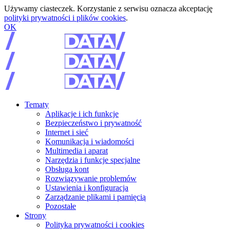
Używamy ciasteczek. Korzystanie z serwisu oznacza akceptację
polityki prywatności i plików cookies
.
OK
Tematy
Aplikacje i ich funkcje
Bezpieczeństwo i prywatność
Internet i sieć
Komunikacja i wiadomości
Multimedia i aparat
Narzędzia i funkcje specjalne
Obsługa kont
Rozwiązywanie problemów
Ustawienia i konfiguracja
Zarządzanie plikami i pamięcią
Pozostałe
Strony
Polityka prywatności i cookies