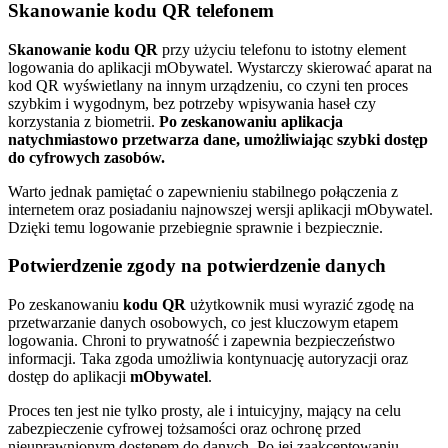
Skanowanie kodu QR telefonem
Skanowanie kodu QR
przy użyciu telefonu to istotny element
logowania do aplikacji mObywatel. Wystarczy skierować aparat na
kod QR wyświetlany na innym urządzeniu, co czyni ten proces
szybkim i wygodnym, bez potrzeby wpisywania haseł czy
korzystania z biometrii.
Po zeskanowaniu aplikacja
natychmiastowo przetwarza dane, umożliwiając szybki dostęp
do cyfrowych zasobów.
Warto jednak pamiętać o zapewnieniu stabilnego połączenia z
internetem oraz posiadaniu najnowszej wersji aplikacji mObywatel.
Dzięki temu logowanie przebiegnie sprawnie i bezpiecznie.
Potwierdzenie zgody na potwierdzenie danych
Po zeskanowaniu
kodu QR
użytkownik musi wyrazić zgodę na
przetwarzanie danych osobowych, co jest kluczowym etapem
logowania. Chroni to prywatność i zapewnia bezpieczeństwo
informacji. Taka zgoda umożliwia kontynuację autoryzacji oraz
dostęp do aplikacji
mObywatel
.
Proces ten jest nie tylko prosty, ale i intuicyjny, mający na celu
zabezpieczenie cyfrowej tożsamości oraz ochronę przed
nieuprawnionym dostępem do danych. Po jej zaakceptowaniu