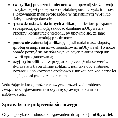
zweryfikuj połączenie internetowe
– upewnij się, że Twoje
urządzenie jest podłączone do stabilnej sieci. Często trudności
z logowaniem mają swoje źródło w niestabilnym Wi-Fi lub
słabym zasięgu danych;
sprawdź ustawienia innych aplikacji
– niektóre programy
zabezpieczające mogą zakłócać działanie mObywatela.
Przejrzyj konfigurację telefonu, by upewnić się, że inne
aplikacje nie powodują problemów;
ponownie zainstaluj aplikację
– jeśli nadal masz kłopoty,
spróbuj usunąć i na nowo zainstalować mObywatel. To może
pomóc pozbyć się błędów wynikających z aktualizacji lub
awarii oprogramowania;
użyj trybu offline
– w przypadku przeciążenia serwerów
skorzystaj z trybu offline aplikacji, jeśli taka opcja istnieje.
Pozwoli Ci to korzystać częściowo z funkcji bez konieczności
ciągłego połączenia z internetem.
Wdrażając te kroki, możesz zazwyczaj rozwiązać problemy
związane z logowaniem i cieszyć się sprawnym działaniem
mObywatela
.
Sprawdzenie połączenia sieciowego
Gdy napotykasz trudności z logowaniem do aplikacji
mObywatel
,