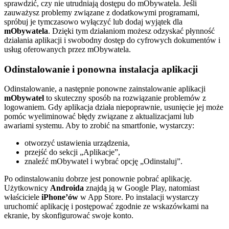
sprawdzić, czy nie utrudniają dostępu do mObywatela. Jeśli
zauważysz problemy związane z dodatkowymi programami,
spróbuj je tymczasowo wyłączyć lub dodaj wyjątek dla
mObywatela
. Dzięki tym działaniom możesz odzyskać płynność
działania aplikacji i swobodny dostęp do cyfrowych dokumentów i
usług oferowanych przez mObywatela.
Odinstalowanie i ponowna instalacja aplikacji
Odinstalowanie, a następnie ponowne zainstalowanie aplikacji
mObywatel
to skuteczny sposób na rozwiązanie problemów z
logowaniem. Gdy aplikacja działa niepoprawnie, usunięcie jej może
pomóc wyeliminować błędy związane z aktualizacjami lub
awariami systemu. Aby to zrobić na smartfonie, wystarczy:
otworzyć ustawienia urządzenia,
przejść do sekcji „Aplikacje”,
znaleźć mObywatel i wybrać opcję „Odinstaluj”.
Po odinstalowaniu dobrze jest ponownie pobrać aplikację.
Użytkownicy
Androida
znajdą ją w Google Play, natomiast
właściciele
iPhone’ów
w App Store. Po instalacji wystarczy
uruchomić aplikację i postępować zgodnie ze wskazówkami na
ekranie, by skonfigurować swoje konto.