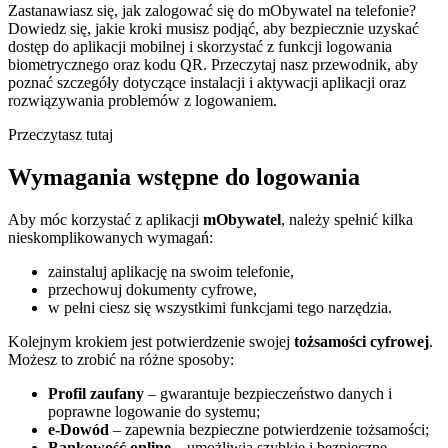
Zastanawiasz się, jak zalogować się do mObywatel na telefonie?
Dowiedz się, jakie kroki musisz podjąć, aby bezpiecznie uzyskać
dostęp do aplikacji mobilnej i skorzystać z funkcji logowania
biometrycznego oraz kodu QR. Przeczytaj nasz przewodnik, aby
poznać szczegóły dotyczące instalacji i aktywacji aplikacji oraz
rozwiązywania problemów z logowaniem.
Przeczytasz tutaj
Wymagania wstępne do logowania
Aby móc korzystać z aplikacji
mObywatel
, należy spełnić kilka
nieskomplikowanych wymagań:
zainstaluj aplikację na swoim telefonie,
przechowuj dokumenty cyfrowe,
w pełni ciesz się wszystkimi funkcjami tego narzędzia.
Kolejnym krokiem jest potwierdzenie swojej
tożsamości cyfrowej
.
Możesz to zrobić na różne sposoby:
Profil zaufany
– gwarantuje bezpieczeństwo danych i
poprawne logowanie do systemu;
e-Dowód
– zapewnia bezpieczne potwierdzenie tożsamości;
Bankowość online
– umożliwia szybkie i bezpieczne