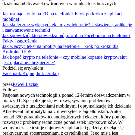
działania mObywatela w trudnych warunkach technicznych.
Jak usunąć konto na FB na telefonie? Krok po kroku z aplikacji
mobilnej
Jak skutecznie wyłączyć reklamy w telefonie? Ustawienia, aplikacje
i zaawansowane techniki
Jak sprawdzić, kto odwiedza mój profil na Facebooku na telefonie?
Fakty i zagrożenia
Jak włączyć tekst na Spotify na telefonie – krok po kroku dla
Androida i iOS
Jak kopać krypto na telefonie – czy mobilne kopanie kryptowalut
jest opłacalne i bezpieczne?
Podziel się artykułem
Facebook
Kopiuj link
Drukuj
przez
Paweł Łaciak
Follow:
Pasjonat nowych technologii z ponad 12-letnim doświadczeniem w
branży IT. Specjalizuje się w rozwiązywaniu problemów
związanych z urządzeniami mobilnymi i optymalizacją ich działania.
Absolwent informatyki na Uniwersytecie Jagiellońskim. Autor
ponad 350 poradników technologicznych i ekspert, który pomógł
rozwiązać problemy techniczne ponad setek użytkowników. W
wolnym czasie testuje najnowsze aplikacje i gadżety, dzieląc się
praktycznymi spostrzeżeniami z czytelnikami. Jego misją jest