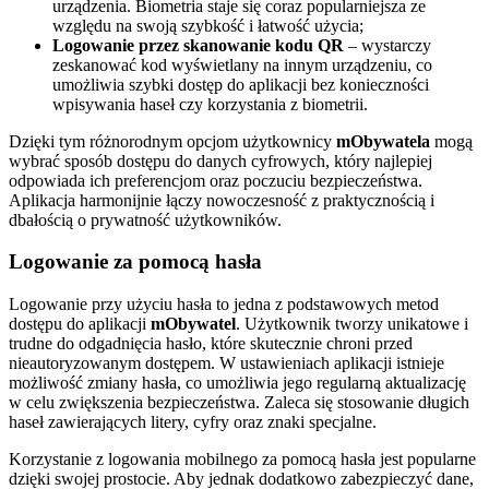
urządzenia. Biometria staje się coraz popularniejsza ze
względu na swoją szybkość i łatwość użycia;
Logowanie przez skanowanie kodu QR
– wystarczy
zeskanować kod wyświetlany na innym urządzeniu, co
umożliwia szybki dostęp do aplikacji bez konieczności
wpisywania haseł czy korzystania z biometrii.
Dzięki tym różnorodnym opcjom użytkownicy
mObywatela
mogą
wybrać sposób dostępu do danych cyfrowych, który najlepiej
odpowiada ich preferencjom oraz poczuciu bezpieczeństwa.
Aplikacja harmonijnie łączy nowoczesność z praktycznością i
dbałością o prywatność użytkowników.
Logowanie za pomocą hasła
Logowanie przy użyciu hasła to jedna z podstawowych metod
dostępu do aplikacji
mObywatel
. Użytkownik tworzy unikatowe i
trudne do odgadnięcia hasło, które skutecznie chroni przed
nieautoryzowanym dostępem. W ustawieniach aplikacji istnieje
możliwość zmiany hasła, co umożliwia jego regularną aktualizację
w celu zwiększenia bezpieczeństwa. Zaleca się stosowanie długich
haseł zawierających litery, cyfry oraz znaki specjalne.
Korzystanie z logowania mobilnego za pomocą hasła jest popularne
dzięki swojej prostocie. Aby jednak dodatkowo zabezpieczyć dane,