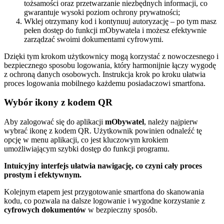
tożsamości oraz przetwarzanie niezbędnych informacji, co
gwarantuje wysoki poziom ochrony prywatności;
Wklej otrzymany kod i kontynuuj autoryzację – po tym masz
pełen dostęp do funkcji mObywatela i możesz efektywnie
zarządzać swoimi dokumentami cyfrowymi.
Dzięki tym krokom użytkownicy mogą korzystać z nowoczesnego i
bezpiecznego sposobu logowania, który harmonijnie łączy wygodę
z ochroną danych osobowych. Instrukcja krok po kroku ułatwia
proces logowania mobilnego każdemu posiadaczowi smartfona.
Wybór ikony z kodem QR
Aby zalogować się do aplikacji
mObywatel
, należy najpierw
wybrać ikonę z kodem QR. Użytkownik powinien odnaleźć tę
opcję w menu aplikacji, co jest kluczowym krokiem
umożliwiającym szybki dostęp do funkcji programu.
Intuicyjny interfejs ułatwia nawigację, co czyni cały proces
prostym i efektywnym.
Kolejnym etapem jest przygotowanie smartfona do skanowania
kodu, co pozwala na dalsze logowanie i wygodne korzystanie z
cyfrowych dokumentów
w bezpieczny sposób.