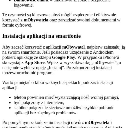
logowanie.
Te czynności są kluczowe, abyś mógł bezpiecznie i efektywnie
korzystać z
mObywatela
oraz zarządzać swoimi dokumentami w
formie cyfrowej.
Instalacja aplikacji na smartfonie
Aby zacząć korzystać z aplikacji
mObywatel
, najpierw zainstaluj ją
na swoim smartfonie. Jeśli posiadasz urządzenie z Androidem,
pobierz aplikację ze sklepu
Google Play
. W przypadku iPhone’a
skorzystaj z
App Store
. Wpisz w wyszukiwarkę „mObywatel”, a
następnie wybierz opcję „Instaluj”. Po zakończonej instalacji
możesz uruchomić program.
Warto pamiętać o kilku ważnych aspektach podczas instalacji
aplikacji:
telefon powinien mieć wystarczającą ilość wolnej pamięci,
być połączony z internetem,
stabilne połączenie sieciowe umożliwi szybkie pobranie
aplikacji bez zbędnych problemów.
Po pomyślnym zakończeniu instalacji otwórz
mObywatela
i
postępuj według wskazówek wyświetlanych na ekranie. Aplikacja