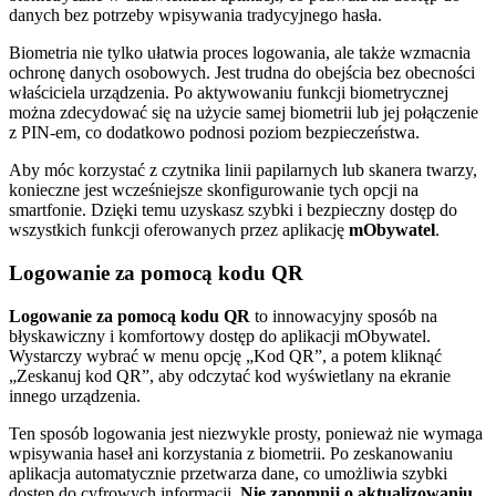
danych bez potrzeby wpisywania tradycyjnego hasła.
Biometria nie tylko ułatwia proces logowania, ale także wzmacnia
ochronę danych osobowych. Jest trudna do obejścia bez obecności
właściciela urządzenia. Po aktywowaniu funkcji biometrycznej
można zdecydować się na użycie samej biometrii lub jej połączenie
z PIN-em, co dodatkowo podnosi poziom bezpieczeństwa.
Aby móc korzystać z czytnika linii papilarnych lub skanera twarzy,
konieczne jest wcześniejsze skonfigurowanie tych opcji na
smartfonie. Dzięki temu uzyskasz szybki i bezpieczny dostęp do
wszystkich funkcji oferowanych przez aplikację
mObywatel
.
Logowanie za pomocą kodu QR
Logowanie za pomocą kodu QR
to innowacyjny sposób na
błyskawiczny i komfortowy dostęp do aplikacji mObywatel.
Wystarczy wybrać w menu opcję „Kod QR”, a potem kliknąć
„Zeskanuj kod QR”, aby odczytać kod wyświetlany na ekranie
innego urządzenia.
Ten sposób logowania jest niezwykle prosty, ponieważ nie wymaga
wpisywania haseł ani korzystania z biometrii. Po zeskanowaniu
aplikacja automatycznie przetwarza dane, co umożliwia szybki
dostęp do cyfrowych informacji.
Nie zapomnij o aktualizowaniu