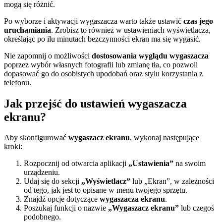
mogą się różnić.
Po wyborze i aktywacji wygaszacza warto także ustawić
czas jego
uruchamiania
. Zrobisz to również w ustawieniach wyświetlacza,
określając po ilu minutach bezczynności ekran ma się wygasić.
Nie zapomnij o możliwości
dostosowania wyglądu wygaszacza
poprzez wybór własnych fotografii lub zmianę tła, co pozwoli
dopasować go do osobistych upodobań oraz stylu korzystania z
telefonu.
Jak przejść do ustawień wygaszacza
ekranu?
Aby skonfigurować
wygaszacz ekranu
, wykonaj następujące
kroki:
Rozpocznij od otwarcia aplikacji
„Ustawienia”
na swoim
urządzeniu.
Udaj się do sekcji
„Wyświetlacz”
lub „Ekran”, w zależności
od tego, jak jest to opisane w menu twojego sprzętu.
Znajdź opcje dotyczące
wygaszacza ekranu
.
Poszukaj funkcji o nazwie
„Wygaszacz ekranu”
lub czegoś
podobnego.