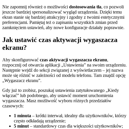
Nie zapomnij również o możliwości
dostosowania tła
, co pozwoli
jeszcze bardziej spersonalizować wygląd urządzenia. Dzięki temu
ekran stanie się bardziej atrakcyjny i zgodny z twoimi estetycznymi
preferencjami. Pamiętaj też o zapisaniu wszystkich zmian przed
zamknięciem ustawień, aby nowe konfiguracje działały poprawnie.
Jak ustawić czas aktywacji wygaszacza
ekranu?
Aby skonfigurować
czas aktywacji wygaszacza ekranu
,
rozpocznij od otwarcia aplikacji „Ustawienia” na swoim urządzeniu.
Następnie wejdź do sekcji związanej z wyświetlaczem – jej nazwa
może się różnić w zależności od modelu telefonu. Tam znajdź opcję
„Wygaszacz ekranu”.
Gdy już to zrobisz, poszukaj ustawienia zatytułowanego „Kiedy
włączać” lub podobnego, aby ustawić moment uruchomienia
wygaszacza. Masz możliwość wyboru różnych przedziałów
czasowych:
1 minuta
– krótki interwał, idealny dla użytkowników, którzy
często odkładają urządzenie;
5 minut
– standardowy czas dla większości użytkowników;