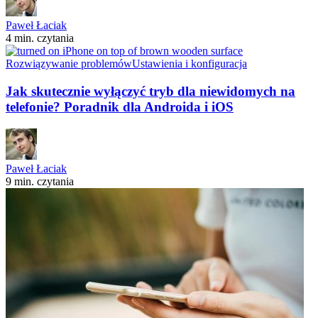
Paweł Łaciak
4 min. czytania
Rozwiązywanie problemów
Ustawienia i konfiguracja
Jak skutecznie wyłączyć tryb dla niewidomych na
telefonie? Poradnik dla Androida i iOS
Paweł Łaciak
9 min. czytania