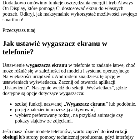
Dodatkowo omówimy funkcje oszczędzania energii i tryb Always
On Display, które pomogą Ci dostosować ekran do własnych
potrzeb. Odkryj, jak maksymalnie wykorzystać możliwości swojego
smartfona!
Przeczytasz tutaj
Jak ustawić wygaszacz ekranu w
telefonie?
Ustawienie
wygaszacza ekranu
w telefonie to zadanie łatwe, choć
może różnić się w zależności od modelu i systemu operacyjnego.
Na większości urządzeń z Androidem znajdziesz tę opcję w
ustawieniach wyświetlacza. Zacznij od otwarcia aplikacji
„Ustawienia”. Następnie wejdź do sekcji „Wyświetlacz”, gdzie
dostępne są opcje dotyczące wygaszacza:
szukaj funkcji nazwanej „
Wygaszacz ekranu
” lub podobnie,
po jej znalezieniu możesz ją aktywować,
wybierz preferowany rodzaj, na przykład animacje czy
pokazy slajdów ze zdjęciami.
Jeśli masz różne modele telefonów, warto zajrzeć do
instrukcji
obsługi
lub strony pomocy technicznej producenta, gdyż interfejsy