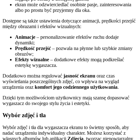
ekran może odzwierciedlać osobiste pasje, zainteresowania
albo po prostu być przyjemny dla oka.
Dostępne są także ustawienia dotyczące animacji, prędkości przejść
między obrazami i efektów wizualnych:
Animacje
– personalizowanie efektów ruchu dodaje
dynamiki;
Prędkość przejść
– pozwala na płynne lub szybkie zmiany
obrazów;
Efekty wizualne
– dodatkowe efekty mogą podkreślać
estetykę wygaszacza.
Dodatkowo można regulować
jasność ekranu
oraz czas
wyświetlania poszczególnych zdjęć, co wpływa na wygląd
urządzenia oraz
komfort jego codziennego użytkowania
.
Dzięki tym możliwościom użytkownicy mają szansę dopasować
wygaszacz do swojego stylu życia i estetyki.
Wybór zdjęć i tła
Wybór zdjęć i tła dla wygaszacza ekranu to świetny sposób, aby
nadać urządzeniu indywidualny charakter. Możesz korzystać z
własnych albumów lub aplikacji
Zdjęcia
, tworząc niepowtarzalny