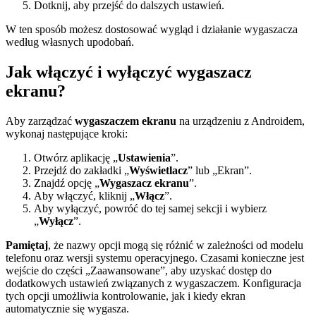
Dotknij, aby przejść do dalszych ustawień.
W ten sposób możesz dostosować wygląd i działanie wygaszacza
według własnych upodobań.
Jak włączyć i wyłączyć wygaszacz
ekranu?
Aby zarządzać
wygaszaczem ekranu
na urządzeniu z Androidem,
wykonaj następujące kroki:
Otwórz aplikację „
Ustawienia
”.
Przejdź do zakładki „
Wyświetlacz
” lub „Ekran”.
Znajdź opcję „
Wygaszacz ekranu
”.
Aby włączyć, kliknij „
Włącz
”.
Aby wyłączyć, powróć do tej samej sekcji i wybierz
„
Wyłącz
”.
Pamiętaj
, że nazwy opcji mogą się różnić w zależności od modelu
telefonu oraz wersji systemu operacyjnego. Czasami konieczne jest
wejście do części „Zaawansowane”, aby uzyskać dostęp do
dodatkowych ustawień związanych z wygaszaczem. Konfiguracja
tych opcji umożliwia kontrolowanie, jak i kiedy ekran
automatycznie się wygasza.