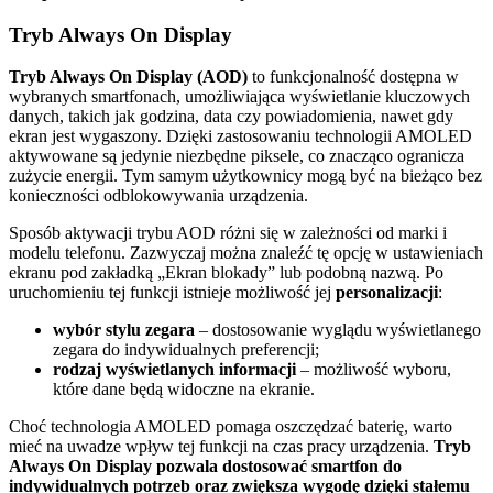
Tryb Always On Display
Tryb Always On Display (AOD)
to funkcjonalność dostępna w
wybranych smartfonach, umożliwiająca wyświetlanie kluczowych
danych, takich jak godzina, data czy powiadomienia, nawet gdy
ekran jest wygaszony. Dzięki zastosowaniu technologii AMOLED
aktywowane są jedynie niezbędne piksele, co znacząco ogranicza
zużycie energii. Tym samym użytkownicy mogą być na bieżąco bez
konieczności odblokowywania urządzenia.
Sposób aktywacji trybu AOD różni się w zależności od marki i
modelu telefonu. Zazwyczaj można znaleźć tę opcję w ustawieniach
ekranu pod zakładką „Ekran blokady” lub podobną nazwą. Po
uruchomieniu tej funkcji istnieje możliwość jej
personalizacji
:
wybór stylu zegara
– dostosowanie wyglądu wyświetlanego
zegara do indywidualnych preferencji;
rodzaj wyświetlanych informacji
– możliwość wyboru,
które dane będą widoczne na ekranie.
Choć technologia AMOLED pomaga oszczędzać baterię, warto
mieć na uwadze wpływ tej funkcji na czas pracy urządzenia.
Tryb
Always On Display pozwala dostosować smartfon do
indywidualnych potrzeb oraz zwiększa wygodę dzięki stałemu