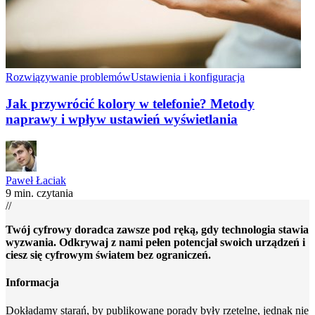
Rozwiązywanie problemów
Ustawienia i konfiguracja
Jak przywrócić kolory w telefonie? Metody
naprawy i wpływ ustawień wyświetlania
Paweł Łaciak
9 min. czytania
//
Twój cyfrowy doradca zawsze pod ręką, gdy technologia stawia
wyzwania. Odkrywaj z nami pełen potencjał swoich urządzeń i
ciesz się cyfrowym światem bez ograniczeń.
Informacja
Dokładamy starań, by publikowane porady były rzetelne, jednak nie