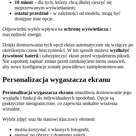
10 minut
– dla tych, którzy chcą dłużej cieszyć się
nieprzerwanym wyświetlaniem;
ostatni przedział
– w zależności od modelu, mogą być
dostępne inne opcje.
Odpowiedni wybór wpływa na
ochronę wyświetlacza
i
oszczędność energii.
Dzięki dostosowaniu tych opcji ekran automatycznie się wyłączy po
określonym czasie bezczynności. W ten sposób możesz
wydłużyć
żywotność baterii
i zabezpieczyć ekran przed wypaleniem pikseli.
Nie zapomnij zapisać zmian przed zamknięciem menu ustawień,
aby nowe konfiguracje zostały prawidłowo zaimplementowane.
Personalizacja wygaszacza ekranu
Personalizacja wygaszacza ekranu
umożliwia dostosowanie jego
wyglądu i funkcji do indywidualnych upodobań. Opcje są
praktycznie nieograniczone, co zapewnia unikalne wrażenia
wizualne.
Wybór zdjęć oraz tła stanowi kluczowy element:
można korzystać z własnych fotografii,
sięgnąć po obrazy z dostępnej galerii,