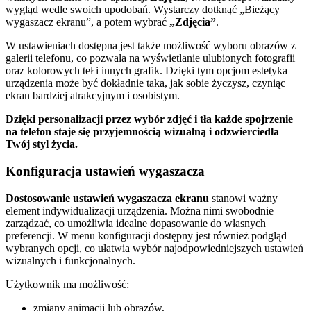
wygląd wedle swoich upodobań. Wystarczy dotknąć „Bieżący
wygaszacz ekranu”, a potem wybrać
„Zdjęcia”
.
W ustawieniach dostępna jest także możliwość wyboru obrazów z
galerii telefonu, co pozwala na wyświetlanie ulubionych fotografii
oraz kolorowych teł i innych grafik. Dzięki tym opcjom estetyka
urządzenia może być dokładnie taka, jak sobie życzysz, czyniąc
ekran bardziej atrakcyjnym i osobistym.
Dzięki personalizacji przez wybór zdjęć i tła każde spojrzenie
na telefon staje się przyjemnością wizualną i odzwierciedla
Twój styl życia.
Konfiguracja ustawień wygaszacza
Dostosowanie ustawień wygaszacza ekranu
stanowi ważny
element indywidualizacji urządzenia. Można nimi swobodnie
zarządzać, co umożliwia idealne dopasowanie do własnych
preferencji. W menu konfiguracji dostępny jest również podgląd
wybranych opcji, co ułatwia wybór najodpowiedniejszych ustawień
wizualnych i funkcjonalnych.
Użytkownik ma możliwość:
zmiany animacji lub obrazów,