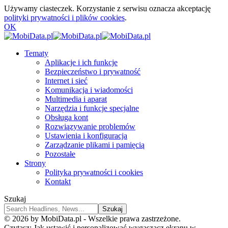
Używamy ciasteczek. Korzystanie z serwisu oznacza akceptację
polityki prywatności i plików cookies
.
OK
Tematy
Aplikacje i ich funkcje
Bezpieczeństwo i prywatność
Internet i sieć
Komunikacja i wiadomości
Multimedia i aparat
Narzędzia i funkcje specjalne
Obsługa kont
Rozwiązywanie problemów
Ustawienia i konfiguracja
Zarządzanie plikami i pamięcią
Pozostałe
Strony
Polityka prywatności i cookies
Kontakt
Szukaj
© 2026 by MobiData.pl - Wszelkie prawa zastrzeżone.
Czytasz:
Jak ustawić i personalizować wygaszacz ekranu w