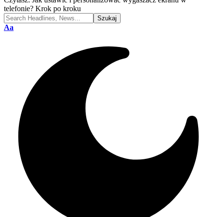
telefonie? Krok po kroku
Font
Aa
Resizer