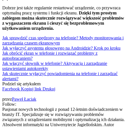
Dobrze jest także regularnie restartować urządzenie, co przywraca
optymalną pracę systemu i funkcji ekranu.
Dzięki tym prostym
zabiegom można skutecznie rozwiązywać większość problemów
z wygaszaczem ekranu i cieszyć się bezproblemowym
użytkowaniem urządzenia.
Jak sprawdzić czas spędzony na telefonie? Metody monitorowania i
zarządzania czasem ekranowym
Jak wyłączyć asystenta głosowego na Androidzie? Krok po kroku
Jak obrócić ekran w telefonie i rozwiązać problemy z
autoobracaniem?
Jak włączyć słownik w telefonie? Aktywacja i zarządzanie
ustawieniami autokorekty
Jak skutecznie wyłączyć powiadomienia na telefonie i zarządzać
alertami?
Podziel się artykułem
Facebook
Kopiuj link
Drukuj
przez
Paweł Łaciak
Follow:
Pasjonat nowych technologii z ponad 12-letnim doświadczeniem w
branży IT. Specjalizuje się w rozwiązywaniu problemów
związanych z urządzeniami mobilnymi i optymalizacją ich działania.
Absolwent informatyki na Uniwersytecie Jagiellońskim. Autor