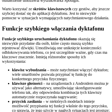
odnalezienie umożliwia wyszukiwarka Spotlight.
Warto korzystać ze
skrótów klawiszowych
czy gestów, aby jeszcze
szybciej dostać się do aplikacji dyktafonu. Jest to niezwykle
pomocne w sytuacjach wymagających natychmiastowego działania.
Funkcje szybkiego włączania dyktafonu
Funkcje szybkiego uruchamiania dyktafonu
okazują się
niezwykle przydatne dla osób, które często muszą szybko
rejestrować dźwięki. Umożliwiają one uniknięcie konieczności
odblokowywania telefonu, co jest szczególnie ważne, gdy czas ma
kluczowe znaczenie. Istnieją różnorodne sposoby ich
wykorzystania:
klawisz wybudzania
– może natychmiast włączyć dyktafon;
wiele smartfonów pozwala przypisać tę funkcję do
konkretnego przycisku fizycznego;
klawisze głośności
– na urządzeniach z Androidem można je
używać jako alternatywy, umożliwiając skonfigurowanie
telefonu tak, aby odpowiednia kombinacja tych klawiszy
automatycznie rozpoczynała nagrywanie;
przycisk zasilania
– w niektórych modelach istnieje
możliwość przypisania tej funkcji właśnie do tego przycisku,
co sprawia, że jego użycie w nagłych sytuacjach jest prostsze;