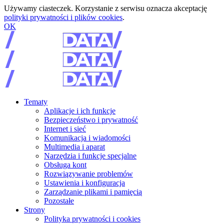
Używamy ciasteczek. Korzystanie z serwisu oznacza akceptację
polityki prywatności i plików cookies
.
OK
Tematy
Aplikacje i ich funkcje
Bezpieczeństwo i prywatność
Internet i sieć
Komunikacja i wiadomości
Multimedia i aparat
Narzędzia i funkcje specjalne
Obsługa kont
Rozwiązywanie problemów
Ustawienia i konfiguracja
Zarządzanie plikami i pamięcią
Pozostałe
Strony
Polityka prywatności i cookies