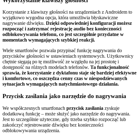
Wykorzystanie klawiszy głośności
Korzystanie z klawiszy głośności na urządzeniach z Androidem to
wyjątkowo wygodna opcja, która umożliwia błyskawiczne
nagrywanie dźwięku.
Dzięki odpowiedniej konfiguracji możesz
rozpocząć i zatrzymać rejestrację audio bez konieczności
odblokowywania telefonu, co jest szczególnie przydatne w
momentach wymagających szybkiej reakcji.
Wiele smartfonów pozwala przypisać funkcję nagrywania do
przycisków głośności w ustawieniach systemowych. Użytkownicy
chętnie sięgają po tę możliwość ze względu na jej prostotę i
dostępność na różnych modelach telefonów.
Ta funkcjonalność
sprawia, że korzystanie z dyktafonu staje się bardziej efektywne
i komfortowe, co oszczędza cenny czas w niespodziewanych
sytuacjach wymagających natychmiastowego działania.
Przycisk zasilania jako narzędzie do nagrywania
We współczesnych smartfonach
przycisk zasilania
zyskuje
dodatkową funkcję – może służyć jako narzędzie do nagrywania.
Jest to szczególnie użyteczne, gdy trzeba szybko rozpocząć lub
zakończyć rejestrowanie dźwięku bez konieczności
odblokowywania urządzenia.