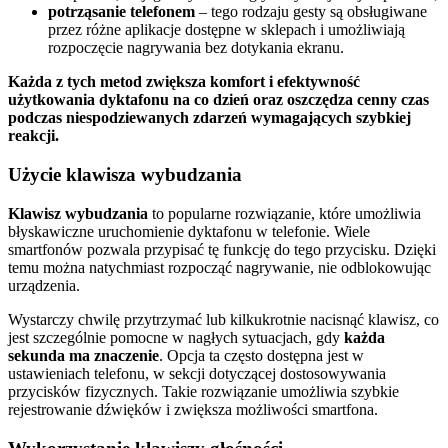
potrząsanie telefonem
– tego rodzaju gesty są obsługiwane
przez różne aplikacje dostępne w sklepach i umożliwiają
rozpoczęcie nagrywania bez dotykania ekranu.
Każda z tych metod zwiększa komfort i efektywność
użytkowania dyktafonu na co dzień oraz oszczędza cenny czas
podczas niespodziewanych zdarzeń wymagających szybkiej
reakcji.
Użycie klawisza wybudzania
Klawisz wybudzania
to popularne rozwiązanie, które umożliwia
błyskawiczne uruchomienie dyktafonu w telefonie. Wiele
smartfonów pozwala przypisać tę funkcję do tego przycisku. Dzięki
temu można natychmiast rozpocząć nagrywanie, nie odblokowując
urządzenia.
Wystarczy chwilę przytrzymać lub kilkukrotnie nacisnąć klawisz, co
jest szczególnie pomocne w nagłych sytuacjach, gdy
każda
sekunda ma znaczenie
. Opcja ta często dostępna jest w
ustawieniach telefonu, w sekcji dotyczącej dostosowywania
przycisków fizycznych. Takie rozwiązanie umożliwia szybkie
rejestrowanie dźwięków i zwiększa możliwości smartfona.