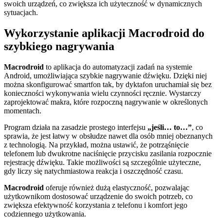
swoich urządzeń, co zwiększa ich użyteczność w dynamicznych
sytuacjach.
Wykorzystanie aplikacji Macrodroid do
szybkiego nagrywania
Macrodroid
to aplikacja do automatyzacji zadań na systemie
Android, umożliwiająca szybkie nagrywanie dźwięku. Dzięki niej
można skonfigurować smartfon tak, by dyktafon uruchamiał się bez
konieczności wykonywania wielu czynności ręcznie. Wystarczy
zaprojektować makra, które rozpoczną nagrywanie w określonych
momentach.
Program działa na zasadzie prostego interfejsu
„jeśli… to…”
, co
sprawia, że jest łatwy w obsłudze nawet dla osób mniej obeznanych
z technologią. Na przykład, można ustawić, że potrząśnięcie
telefonem lub dwukrotne naciśnięcie przycisku zasilania rozpocznie
rejestrację dźwięku. Takie możliwości są szczególnie użyteczne,
gdy liczy się natychmiastowa reakcja i oszczędność czasu.
Macrodroid
oferuje również dużą elastyczność, pozwalając
użytkownikom dostosować urządzenie do swoich potrzeb, co
zwiększa efektywność korzystania z telefonu i komfort jego
codziennego użytkowania.