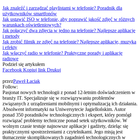
Jak znaleźć i zarządzać playlistami w telefonie? Poradnik dla
użytkowników smartfonów
Jak ustawić ISO w telefonie, aby poprawić jakość zdjęć w różnych
warunkach oświetleniowych?
Jak połączyć dwa zdjęcia w jedno na telefonie? Najlepsze aplikacje
i metody
Jak zrobić filmik ze zdjęć na telefonie? Najlepsze aplikacje, muzyka
i efekty
Jak włączyć radio w telefonie? Praktyczne porady i aplikacje
radiowe
Podziel się artykułem
Facebook
Kopiuj link
Drukuj
przez
Paweł Łaciak
Follow:
Pasjonat nowych technologii z ponad 12-letnim doświadczeniem w
branży IT. Specjalizuje się w rozwiązywaniu problemów
związanych z urządzeniami mobilnymi i optymalizacją ich działania.
Absolwent informatyki na Uniwersytecie Jagiellońskim. Autor
ponad 350 poradników technologicznych i ekspert, który pomógł
rozwiązać problemy techniczne ponad setek użytkowników. W
wolnym czasie testuje najnowsze aplikacje i gadżety, dzieląc się
praktycznymi spostrzeżeniami z czytelnikami. Jego misją jest
tłumaczenie skomplikowanych zagadnień technologicznych w