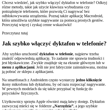
Chcesz wiedzieć, jak szybko włączyć dyktafon w telefonie? Odkryj
różne metody, takie jak użycie klawisza wybudzania czy
potrząśnięcie telefonem, które pozwolą Ci nagrywać bez
odblokowywania urządzenia. Poznaj także aplikację Macrodroid,
która umożliwia szybkie nagrywanie za pomocą prostych gestów.
Przeczytaj więcej i zyskaj cenne wskazówki!
Przeczytasz tutaj
Jak szybko włączyć dyktafon w telefonie?
Aby szybko uruchomić
dyktafon w telefonie
, najpierw trzeba
znaleźć odpowiednią aplikację. To zadanie nie sprawia trudności i
jest błyskawiczne. Zwykle znajduje się na ekranie głównym lub w
menu z aplikacjami
. Jeśli nie jest fabrycznie zainstalowana, można
ją pobrać ze sklepu z aplikacjami.
Na smartfonach z Androidem często wystarczy
jedno kliknięcie
ikony mikrofonu lub dyktafonu, by od razu rozpocząć nagrywanie.
W pewnych modelach da się także przypisać tę funkcję do
przycisków fizycznych.
Użytkownicy sprzętu Apple również mają łatwy dostęp. Dyktafon
zazwyczaj mieści się w folderze
„Narzędzia”
, a jego szybkie